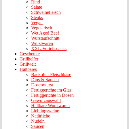
Rind
Salate
Schweinefleisch
Steaks
Vegan
Vegetarisch
Wet Aged Beef
Wurstaufschnitt
Wurstwaren
XXL-Vorteilspacks
Geschenke
Grillhelfer
Grillwelt
Haltbares
Backofen-Fleischkäse
Dips & Saucen
Dosenwurst
Fertiggerichte im Glas
Fertiggerichte in Dosen
Gewürzauswahl
Haltbare Wurstwaren
Lieblingsweine
Natürliche
Nudeln
Saucen