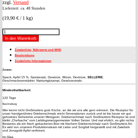
zzgl.
Versand
Lieferzeit: ca. 48 Stunden
(
19,90
€
/ 1 kg)
Großmutters
Griebenschmalz
In den Warenkorb
(100
g)
Zutatenliste, Nährwerte und MHD
Menge
Beschreibung
Zusätzliche Informationen
Zutaten:
Speck, Apfel 15 %, Speisesalz, Gewürze, Würze, Dextrose,
SELLERIE
,
Geschmacksverstärker: Natriumglutamat, Gewürzextrakt.
Mindesthaltbarkeit:
120 Tage
Beschreibung
Wer kennt nicht Großmutters gute Küche, an die wir uns alle gern erinnern. Die Rezeptur für
unser handgerührtes Griebenschmalz reicht Generationen zurück und ist bis heute ein gut
gehütetes Geheimnis unserer Metzgerei. Griebenschmalz nach Großmutters Rezeptur ist und
bleibt „Chefsache“ vom Lieblingsmetzgermeister Volker Setzer. Und mal ehrlich, es gibt nichts
Besseres als ein frisch gebackenes Brot mit frischem Griebenschmalz nach Großmutters Art.
Es wird von unserem Produktionsteam mit Liebe und Sorgfalt hergestellt und mit Zwiebeln
und Jonagold-Äpfel verfeinert.
Im Glas.