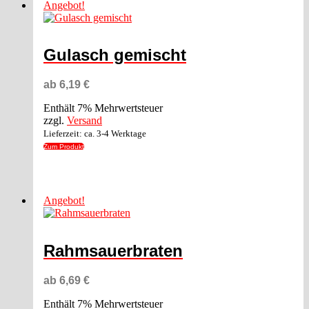
Angebot!
Gulasch gemischt
ab
6,19
€
Enthält 7% Mehrwertsteuer
zzgl.
Versand
Lieferzeit: ca. 3-4 Werktage
Zum Produkt
Dieses
Produkt
Angebot!
weist
mehrere
Varianten
auf.
Rahmsauerbraten
Die
Optionen
können
ab
6,69
€
auf
der
Enthält 7% Mehrwertsteuer