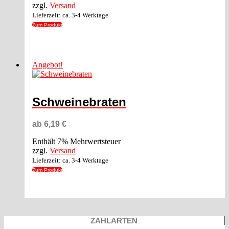
Produktseite
zzgl.
Versand
gewählt
Lieferzeit: ca. 3-4 Werktage
werden
Zum Produkt
Dieses
Produkt
Angebot!
weist
mehrere
Varianten
auf.
Schweinebraten
Die
Optionen
können
ab
6,19
€
auf
der
Enthält 7% Mehrwertsteuer
Produktseite
zzgl.
Versand
gewählt
Lieferzeit: ca. 3-4 Werktage
werden
Zum Produkt
Dieses
Produkt
weist
ZAHLARTEN
mehrere