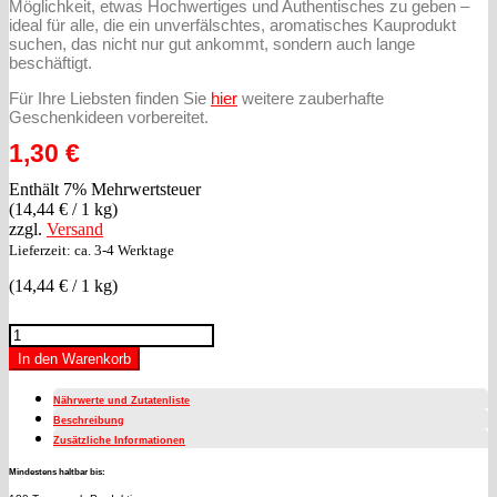
Möglichkeit, etwas Hochwertiges und Authentisches zu geben –
ideal für alle, die ein unverfälschtes, aromatisches Kauprodukt
suchen, das nicht nur gut ankommt, sondern auch lange
beschäftigt.
Für Ihre Liebsten finden Sie
hier
weitere zauberhafte
Geschenkideen vorbereitet.
1,30
€
Enthält 7% Mehrwertsteuer
(
14,44
€
/ 1 kg)
zzgl.
Versand
Lieferzeit: ca. 3-4 Werktage
(
14,44
€
/ 1 kg)
Schweinsohr
-
In den Warenkorb
luftgetrocknet
(1
Nährwerte und Zutatenliste
Stück)
Beschreibung
Menge
Zusätzliche Informationen
Mindestens haltbar bis: