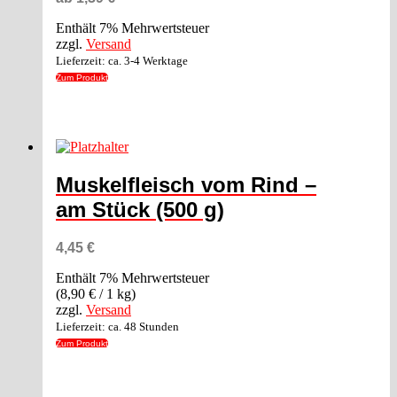
Enthält 7% Mehrwertsteuer
zzgl.
Versand
Lieferzeit: ca. 3-4 Werktage
Zum Produkt
Dieses
Produkt
weist
mehrere
Muskelfleisch vom Rind –
Varianten
auf.
am Stück (500 g)
Die
Optionen
können
4,45
€
auf
Enthält 7% Mehrwertsteuer
der
(
8,90
€
/ 1 kg)
Produktseite
zzgl.
Versand
gewählt
werden
Lieferzeit: ca. 48 Stunden
Zum Produkt