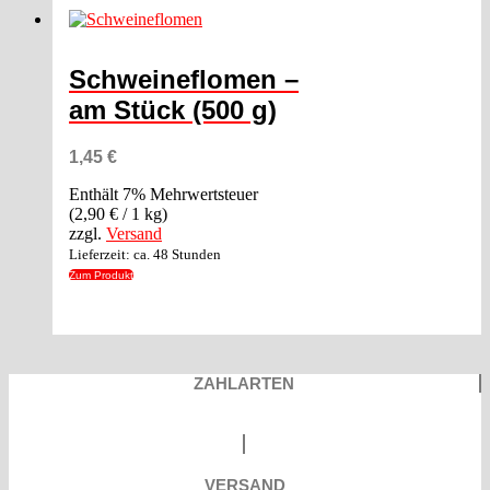
Schweineflomen –
am Stück (500 g)
1,45
€
Enthält 7% Mehrwertsteuer
(
2,90
€
/ 1 kg)
zzgl.
Versand
Lieferzeit: ca. 48 Stunden
Zum Produkt
ZAHLARTEN
VERSAND