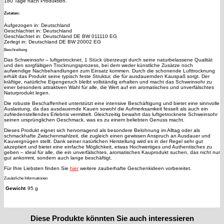
180 Tage nach Produktion.
Zutaten:
Aufgezogen in: Deutschland
Geschlachtet in: Deutschland
Geschlachtet in: Deutschland DE BW 011110 EG
Zerlegt in: Deutschland DE BW 20002 EG
Beschreibung
Das Schweinsohr – luftgetrocknet, 1 Stück überzeugt durch seine naturbelassene Qualität
und den sorgfältigen Trocknungsprozess, bei dem weder künstliche Zusätze noch
aufwendige Nachbehandlungen zum Einsatz kommen. Durch die schonende Lufttrocknung
erhält das Produkt seine typisch feste Struktur, die für ausdauernden Kauspaß sorgt. Der
kräftige, natürliche Eigengeruch bleibt vollständig erhalten und macht das Schweinsohr zu
einer besonders attraktiven Wahl für alle, die Wert auf ein aromatisches und unverfälschtes
Naturprodukt legen.
Die robuste Beschaffenheit unterstützt eine intensive Beschäftigung und bietet eine sinnvolle
Auslastung, da das ausdauernde Kauen sowohl die Aufmerksamkeit fesselt als auch ein
zufriedenstellendes Erlebnis vermittelt. Gleichzeitig bewahrt das luftgetrocknete Schweinsohr
seinen ursprünglichen Geschmack, was es zu einem beliebten Genuss macht.
Dieses Produkt eignet sich hervorragend als besondere Belohnung im Alltag oder als
schmackhafte Zwischenmahlzeit, die zugleich einen gewissen Anspruch an Ausdauer und
Kauvergnügen stellt. Dank seiner natürlichen Herstellung wird es in der Regel sehr gut
akzeptiert und bietet eine einfache Möglichkeit, etwas Hochwertiges und Authentisches zu
geben – ideal für alle, die ein unverfälschtes, aromatisches Kauprodukt suchen, das nicht nur
gut ankommt, sondern auch lange beschäftigt.
Für Ihre Liebsten finden Sie
hier
weitere zauberhafte Geschenkideen vorbereitet.
Zusätzliche Informationen
Gewicht
95 g
Diese Produkte könnten Sie auch interessieren