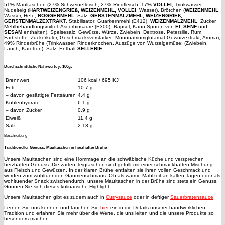
51% Maultaschen (27% Schweinefleisch, 27% Rindfleisch, 17%
VOLLEI
, Trinkwasser,
Nudelteig (
HARTWEIZENGRIEß, WEIZENMEHL, VOLLEI
, Wasser), Brötchen (
WEIZENMEHL
,
Wasser, Hefe,
ROGGENMEHL
, Salz,
GERSTENMALZMEHL, WEIZENGRIEß,
GERSTENMALZEXTRAKT
, Stabilisator: Guarkernmehl (E412),
WEIZENMALZMEHL
, Zucker,
Mehlbehandlungsmittel: Ascorbinsäure (E300), Rapsöl, Kann Spuren von
EI, SENF
und
SESAM
enthalten), Speisesalz, Gewürze, Würze, Zwiebeln, Dextrose, Petersilie, Rum,
Farbstoffe: Zuckerkulör, Geschmacksverstärker: Mononatriumglutamat Gewürzextrakt, Aroma),
49% Rinderbrühe (Trinkwasser, Rinderknochen, Auszüge von Wurzelgemüse: (Zwiebeln,
Lauch, Karotten), Salz. Enthält
SELLERIE
.
Durchschnittliche Nährwerte je 100g:
Brennwert
106 kcal / 695 KJ
Fett
10.7 g
– davon gesättigte Fettsäuren
4.4 g
Kohlenhydrate
6.1 g
– davon Zucker
0.9 g
Eiweiß
11.4 g
Salz
2.13 g
Beschreibung
Traditioneller Genuss: Maultaschen in herzhafter Brühe
Unsere Maultaschen sind eine Hommage an die schwäbische Küche und versprechen
herzhaften Genuss. Die zarten Teigtaschen sind gefüllt mit einer schmackhaften Mischung
aus Fleisch und Gewürzen. In der klaren Brühe entfalten sie ihren vollen Geschmack und
werden zum wohltuenden Gaumenschmaus. Ob als warme Mahlzeit an kalten Tagen oder als
wohltuender Snack zwischendurch, unsere Maultaschen in der Brühe sind stets ein Genuss.
Gönnen Sie sich dieses kulinarische Highlight.
Unsere Maultaschen gibt es zudem auch in
Currysauce
oder in deftiger
Sauerbratensauce
.
Lernen Sie uns kennen und tauchen Sie
hier
ein in die Details unserer handwerklichen
Tradition und erfahren Sie mehr über die Werte, die uns leiten und die unsere Produkte so
besonders machen.