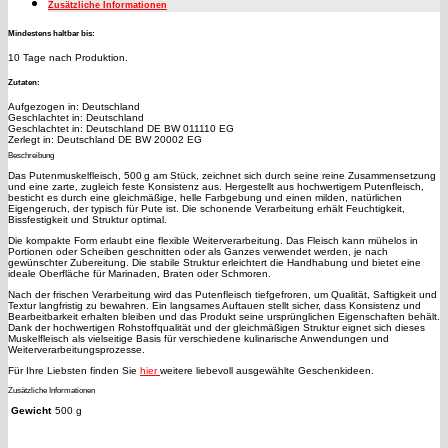
Zusätzliche Informationen
Mindestens haltbar bis:
10 Tage nach Produktion.
Zutaten:
Aufgezogen in: Deutschland
Geschlachtet in: Deutschland
Geschlachtet in: Deutschland DE BW 011110 EG
Zerlegt in: Deutschland DE BW 20002 EG
Beschreibung
Das Putenmuskelfleisch, 500 g am Stück, zeichnet sich durch seine reine Zusammensetzung
und eine zarte, zugleich feste Konsistenz aus. Hergestellt aus hochwertigem Putenfleisch,
besticht es durch eine gleichmäßige, helle Farbgebung und einen milden, natürlichen
Eigengeruch, der typisch für Pute ist. Die schonende Verarbeitung erhält Feuchtigkeit,
Bissfestigkeit und Struktur optimal.
Die kompakte Form erlaubt eine flexible Weiterverarbeitung. Das Fleisch kann mühelos in
Portionen oder Scheiben geschnitten oder als Ganzes verwendet werden, je nach
gewünschter Zubereitung. Die stabile Struktur erleichtert die Handhabung und bietet eine
ideale Oberfläche für Marinaden, Braten oder Schmoren.
Nach der frischen Verarbeitung wird das Putenfleisch tiefgefroren, um Qualität, Saftigkeit und
Textur langfristig zu bewahren. Ein langsames Auftauen stellt sicher, dass Konsistenz und
Bearbeitbarkeit erhalten bleiben und das Produkt seine ursprünglichen Eigenschaften behält.
Dank der hochwertigen Rohstoffqualität und der gleichmäßigen Struktur eignet sich dieses
Muskelfleisch als vielseitige Basis für verschiedene kulinarische Anwendungen und
Weiterverarbeitungsprozesse.
Für Ihre Liebsten finden Sie
hier
weitere liebevoll ausgewählte Geschenkideen.
Zusätzliche Informationen
Gewicht
500 g