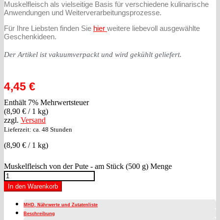
Muskelfleisch als vielseitige Basis für verschiedene kulinarische
Anwendungen und Weiterverarbeitungsprozesse.
Für Ihre Liebsten finden Sie
hier
weitere liebevoll ausgewählte
Geschenkideen.
Der Artikel ist vakuumverpackt und wird gekühlt geliefert.
4,45
€
Enthält 7% Mehrwertsteuer
(
8,90
€
/ 1 kg)
zzgl.
Versand
Lieferzeit: ca. 48 Stunden
(
8,90
€
/ 1 kg)
Muskelfleisch von der Pute - am Stück (500 g) Menge
In den Warenkorb
MHD, Nährwerte und Zutatenliste
Beschreibung