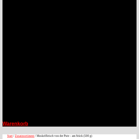
Warenkorb
Start
/
Zusatzsortiment
/ Muskelfleisch von der Pute – am Stück (500 g)