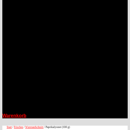
Warenkorb
Start
/
Frisches
/
Wurstaufschnitt
/ Paprikalyoner (100 g)