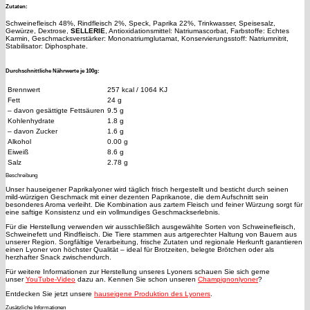
Zutaten:
Schweinefleisch 48%, Rindfleisch 2%, Speck, Paprika 22%, Trinkwasser, Speisesalz,
Gewürze, Dextrose,
SELLERIE
, Antioxidationsmittel: Natriumascorbat, Farbstoffe: Echtes
Karmin, Geschmacksverstärker: Mononatriumglutamat, Konservierungsstoff: Natriumnitrit,
Stabilisator: Diphosphate.
Durchschnittliche Nährwerte je 100g:
Brennwert
257 kcal / 1064 KJ
Fett
24 g
– davon gesättigte Fettsäuren
9.5 g
Kohlenhydrate
1.8 g
– davon Zucker
1.6 g
Alkohol
0.00 g
Eiweiß
8.6 g
Salz
2.78 g
Beschreibung
Unser hauseigener Paprikalyoner wird täglich frisch hergestellt und besticht durch seinen
mild-würzigen Geschmack mit einer dezenten Paprikanote, die dem Aufschnitt sein
besonderes Aroma verleiht. Die Kombination aus zartem Fleisch und feiner Würzung sorgt für
eine saftige Konsistenz und ein vollmundiges Geschmackserlebnis.
Für die Herstellung verwenden wir ausschließlich ausgewählte Sorten von Schweinefleisch,
Schweinefett und Rindfleisch. Die Tiere stammen aus artgerechter Haltung von Bauern aus
unserer Region. Sorgfältige Verarbeitung, frische Zutaten und regionale Herkunft garantieren
einen Lyoner von höchster Qualität – ideal für Brotzeiten, belegte Brötchen oder als
herzhafter Snack zwischendurch.
Für weitere Informationen zur Herstellung unseres Lyoners schauen Sie sich gerne
unser
YouTube-Video
dazu an. Kennen Sie schon unseren
Champignonlyoner
?
Entdecken Sie jetzt unsere
hauseigene Produktion des Lyoners
.
Zusätzliche Informationen