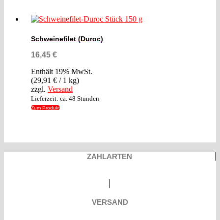
Schweinefilet (Duroc)
16,45
€
Enthält 19% MwSt.
(
29,91
€
/ 1 kg)
zzgl.
Versand
Lieferzeit: ca. 48 Stunden
Zum Produkt
Dieses
Produkt
weist
ZAHLARTEN
mehrere
Varianten
auf.
Die
Optionen
können
VERSAND
auf
der