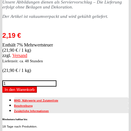
Unsere Abbildungen dienen als Serviervorschlag – Die Lieferung
erfolgt ohne Beilagen und Dekoration.
Der Artikel ist vakuumverpackt und wird gekühlt geliefert.
2,19
€
Enthält 7% Mehrwertsteuer
(
21,90
€
/ 1 kg)
zzgl.
Versand
Lieferzeit: ca. 48 Stunden
(
21,90
€
/ 1 kg)
Paprikalyoner
(100
In den Warenkorb
g)
Menge
MHD, Nährwerte und Zutatenliste
Beschreibung
Zusätzliche Informationen
Mindestens haltbar bis:
18 Tage nach Produktion.