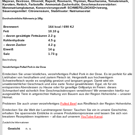
Majoran, Dextrose, Olivenöl, Rapsöl, Rosmarin, Thymian, Raucharoma, Tomatenmark,
Karotten, Rettich, Farbstoffe: Ammoniak-Zuckerkulör, Geschmacksverstärker:
Mononatriumglutamat, Konservierungsstoff:
SCHWEFELDIOXID</strong,
Säuerungsmittel: Citronensäure, Stabilisator: Natriumacetat
Durchschnittliche Nährwerte je 100g:
Brennwert
164 kcal / 690 KJ
Fett
10.10 g
– davon gesättigte Fettsäuren
2.2 g
Kohlenhydrate
4.5 g
– davon Zucker
4.2 g
Eiweiß
14 g
Salz
1.73 g
Beschreibung
Verzehrfertiges
Pulled Pork
in der Dose
Entdecken Sie unser köstliches, verzehrfertiges Pulled Pork in der Dose. Es ist perfekt für alle
Liebhaber von herzhaftem und zartem Fleisch ist. Hergestellt aus hochwertigem
Schweinefleisch wurde es sorgfältig gewürzt und langsam gegart. Damit wird ein
unwiderstehlicher Geschmack und eine zarte Textur gewährleistet. Egal, ob für ein
entspanntes Abendessen zu Hause oder für gesellige Grillpartys im Freien: dieses
Schmankerl wird sicherlich Ihre Geschmacksknospen verwöhnen! Wir verwenden hierfür nur
ausgewählte Tiere in artgerechter Haltung von Bauern aus der Region Hohenlohe – unserer
Heimat.
Probieren Sie auch unser verzehrfertiges
Pulled Beef
aus Rindfleisch der Region Hohenlohe.
Entdecken Sie die Welt der Landmetzgerei Setzer: Tauchen Sie ein in unsere Geschichte,
erhalten Sie spannende Einblicke in unsere Produktionsprozesse und lassen Sie sich von
kreativen Rezeptideen inspirieren – all das auf unserem
YouTube-Kanal
.
Zusätzliche Informationen
Gewicht
n. v.