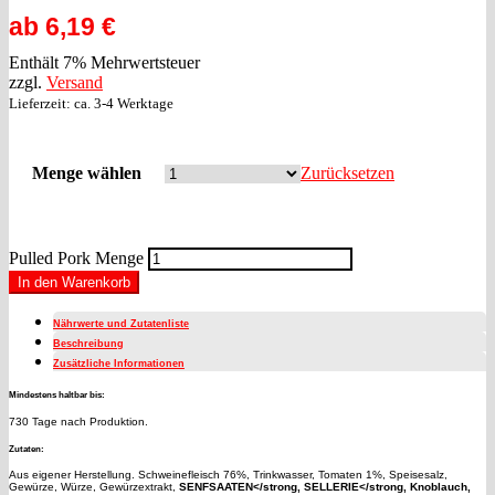
ab
6,19
€
Enthält 7% Mehrwertsteuer
zzgl.
Versand
Lieferzeit: ca. 3-4 Werktage
Menge wählen
Zurücksetzen
Pulled Pork Menge
In den Warenkorb
Nährwerte und Zutatenliste
Beschreibung
Zusätzliche Informationen
Mindestens haltbar bis:
730 Tage nach Produktion.
Zutaten:
Aus eigener Herstellung. Schweinefleisch 76%, Trinkwasser, Tomaten 1%, Speisesalz,
Gewürze, Würze, Gewürzextrakt,
SENFSAATEN</strong,
SELLERIE</strong, Knoblauch,