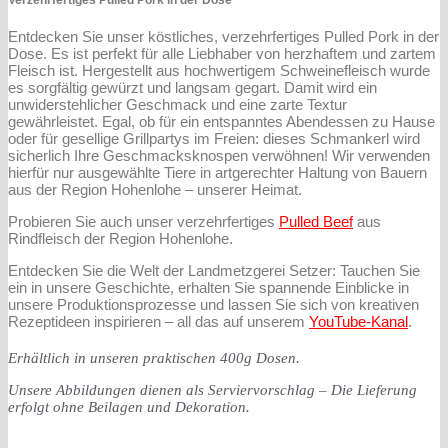
Verzehrfertiges
Pulled Pork
in der Dose
Entdecken Sie unser köstliches, verzehrfertiges Pulled Pork in der
Dose. Es ist perfekt für alle Liebhaber von herzhaftem und zartem
Fleisch ist. Hergestellt aus hochwertigem Schweinefleisch wurde
es sorgfältig gewürzt und langsam gegart. Damit wird ein
unwiderstehlicher Geschmack und eine zarte Textur
gewährleistet. Egal, ob für ein entspanntes Abendessen zu Hause
oder für gesellige Grillpartys im Freien: dieses Schmankerl wird
sicherlich Ihre Geschmacksknospen verwöhnen! Wir verwenden
hierfür nur ausgewählte Tiere in artgerechter Haltung von Bauern
aus der Region Hohenlohe – unserer Heimat.
Probieren Sie auch unser verzehrfertiges
Pulled Beef
aus
Rindfleisch der Region Hohenlohe.
Entdecken Sie die Welt der Landmetzgerei Setzer: Tauchen Sie
ein in unsere Geschichte, erhalten Sie spannende Einblicke in
unsere Produktionsprozesse und lassen Sie sich von kreativen
Rezeptideen inspirieren – all das auf unserem
YouTube-Kanal
.
Erhältlich in unseren praktischen 400g Dosen.
Unsere Abbildungen dienen als Serviervorschlag – Die Lieferung
erfolgt ohne Beilagen und Dekoration.