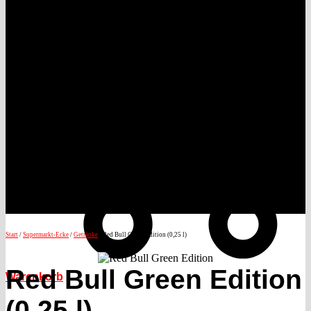
Start
/
Supermarkt-Ecke
/
Getränke
/ Red Bull Green Edition (0,25 l)
Red Bull Green Edition
Warenkorb
(0,25 l)