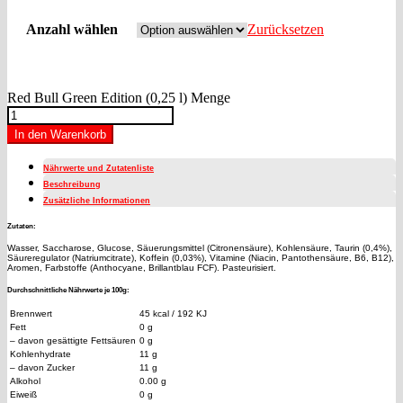
Anzahl wählen
Zurücksetzen
Red Bull Green Edition (0,25 l) Menge
In den Warenkorb
Nährwerte und Zutatenliste
Beschreibung
Zusätzliche Informationen
Zutaten:
Wasser, Saccharose, Glucose, Säuerungsmittel (Citronensäure), Kohlensäure, Taurin (0,4%),
Säureregulator (Natriumcitrate), Koffein (0,03%), Vitamine (Niacin, Pantothensäure, B6, B12),
Aromen, Farbstoffe (Anthocyane, Brillantblau FCF). Pasteurisiert.
Durchschnittliche Nährwerte je 100g:
Brennwert
45 kcal / 192 KJ
Fett
0 g
– davon gesättigte Fettsäuren
0 g
Kohlenhydrate
11 g
– davon Zucker
11 g
Alkohol
0.00 g
Eiweiß
0 g