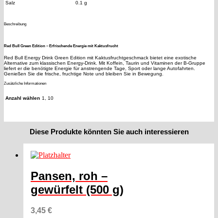
Salz
0.1 g
Beschreibung
Red Bull Green Edition – Erfrischende Energie mit Kaktusfrucht
Red Bull Energy Drink Green Edition mit Kaktusfruchtgeschmack bietet eine exotische
Alternative zum klassischen Energy-Drink. Mit Koffein, Taurin und Vitaminen der B-Gruppe
liefert er die benötigte Energie für anstrengende Tage, Sport oder lange Autofahrten.
Genießen Sie die frische, fruchtige Note und bleiben Sie in Bewegung.
Zusätzliche Informationen
Anzahl wählen
1, 10
Diese Produkte könnten Sie auch interessieren
Pansen, roh –
gewürfelt (500 g)
3,45
€