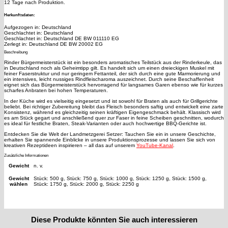
12 Tage nach Produktion.
Herkunftsdaten:
Aufgezogen in: Deutschland
Geschlachtet in: Deutschland
Geschlachtet in: Deutschland DE BW 011110 EG
Zerlegt in: Deutschland DE BW 20002 EG
Beschreibung
Rinder Bürgermeisterstück
ist ein besonders aromatisches Teilstück aus der Rinderkeule, das
in Deutschland noch als Geheimtipp gilt. Es handelt sich um einen dreieckigen Muskel mit
feiner Faserstruktur und nur geringem Fettanteil, der sich durch eine gute Marmorierung und
ein intensives, leicht nussiges Rindfleischaroma auszeichnet. Durch seine Beschaffenheit
eignet sich das Bürgermeisterstück hervorragend für langsames Garen ebenso wie für kurzes
scharfes Anbraten bei hohen Temperaturen.
In der Küche wird es vielseitig eingesetzt und ist sowohl für Braten als auch für Grillgerichte
beliebt. Bei richtiger Zubereitung bleibt das Fleisch besonders saftig und entwickelt eine zarte
Konsistenz, während es gleichzeitig seinen kräftigen Eigengeschmack behält. Klassisch wird
es am Stück gegart und anschließend quer zur Faser in feine Scheiben geschnitten, wodurch
es ideal für festliche Braten, Steak-Varianten oder auch hochwertige BBQ-Gerichte ist.
Entdecken Sie die Welt der Landmetzgerei Setzer: Tauchen Sie ein in unsere Geschichte,
erhalten Sie spannende Einblicke in unsere Produktionsprozesse und lassen Sie sich von
kreativen Rezeptideen inspirieren – all das auf unserem
YouTube-Kanal
.
Zusätzliche Informationen
Gewicht
n. v.
Gewicht
Stück: 500 g, Stück: 750 g, Stück: 1000 g, Stück: 1250 g, Stück: 1500 g,
wählen
Stück: 1750 g, Stück: 2000 g, Stück: 2250 g
Diese Produkte könnten Sie auch interessieren