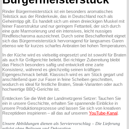
Rinder Bürgermeisterstück
ist ein besonders aromatisches
Teilstück aus der Rinderkeule, das in Deutschland noch als
Geheimtipp gilt. Es handelt sich um einen dreieckigen Muskel mit
feiner Faserstruktur und nur geringem Fettanteil, der sich durch
eine gute Marmorierung und ein intensives, leicht nussiges
Rindfleischaroma auszeichnet. Durch seine Beschaffenheit eignet
sich das Bürgermeisterstück hervorragend für langsames Garen
ebenso wie für kurzes scharfes Anbraten bei hohen Temperaturen.
In der Küche wird es vielseitig eingesetzt und ist sowohl für Braten
als auch für Grillgerichte beliebt. Bei richtiger Zubereitung bleibt
das Fleisch besonders saftig und entwickelt eine zarte
Konsistenz, während es gleichzeitig seinen kräftigen
Eigengeschmack behält. Klassisch wird es am Stück gegart und
anschließend quer zur Faser in feine Scheiben geschnitten,
wodurch es ideal für festliche Braten, Steak-Varianten oder auch
hochwertige BBQ-Gerichte ist.
Entdecken Sie die Welt der Landmetzgerei Setzer: Tauchen Sie
ein in unsere Geschichte, erhalten Sie spannende Einblicke in
unsere Produktionsprozesse und lassen Sie sich von kreativen
Rezeptideen inspirieren – all das auf unserem
YouTube-Kanal
.
Unsere Abbildungen dienen als Serviervorschlag – Die Lieferung
erfolgt ohne Beilagen und Dekoration.