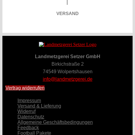
VERSAND
Landmetzgerei Setzer GmbH
Birkichstraße 2
74549 Wolpertshausen
info@landmetzgerei.de
Vertrag widerrufen
Impressum
Versand & Lieferung
Widerruf
Datenschutz
Allgemeine Geschäftsbedingungen
Feedback
Football Pakete