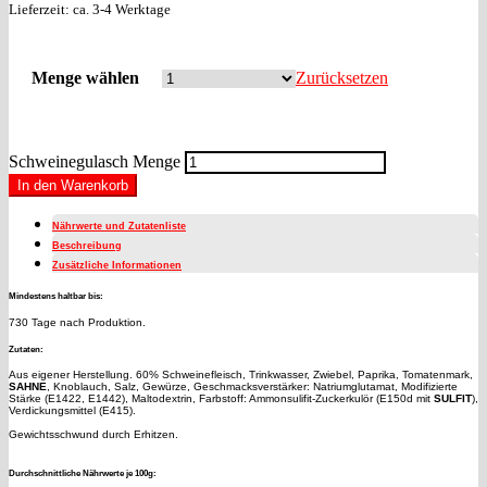
Lieferzeit: ca. 3-4 Werktage
Menge wählen
Zurücksetzen
Schweinegulasch Menge
In den Warenkorb
Nährwerte und Zutatenliste
Beschreibung
Zusätzliche Informationen
Mindestens haltbar bis:
730 Tage nach Produktion.
Zutaten:
Aus eigener Herstellung. 60% Schweinefleisch, Trinkwasser, Zwiebel, Paprika, Tomatenmark,
SAHNE
, Knoblauch, Salz, Gewürze, Geschmacksverstärker: Natriumglutamat, Modifizierte
Stärke (E1422, E1442), Maltodextrin, Farbstoff: Ammonsulifit-Zuckerkulör (E150d mit
SULFIT
),
Verdickungsmittel (E415).
Gewichtsschwund durch Erhitzen.
Durchschnittliche Nährwerte je 100g: