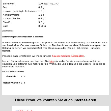
Brennwert
100 kcal / 421 KJ
Fett
6.4 g
– davon gesättigte Fettsäuren
1.3 g
Kohlenhydrate
1.3 g
– davon Zucker
0.3 g
Eiweiß
9.6 g
Salz
3.00 g
Beschreibung
Verzehrfertiges Schweinegulasch in der Dose
Unser köstliches Schweinegulasch ist perfekt zubereitet und verzehrfertig. Tauchen Sie ein in
den herzhaften Genuss unseres Gulaschs. Das hierfür verwendete Schwein in artgerechter
Haltung beziehen wir ausschließlich von Bauern aus der Region Hohenlohe – unserer
Heimat.
Passend dazu empfehlen wir Ihnen unsere
hausgemachten Eierspätzle
.
Lernen Sie uns kennen und tauchen Sie
hier
ein in die Details unserer handwerklichen
Tradition und erfahren Sie mehr über die Werte, die uns leiten und die unsere Produkte so
besonders machen.
Zusätzliche Informationen
Gewicht
n. v.
Menge wählen
1, 6
Diese Produkte könnten Sie auch interessieren