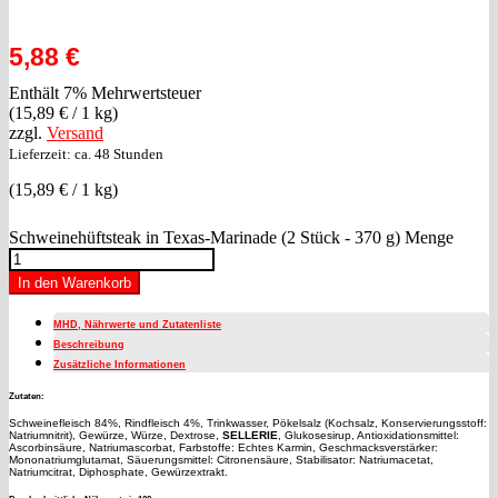
5,88
€
Enthält 7% Mehrwertsteuer
(
15,89
€
/ 1 kg)
zzgl.
Versand
Lieferzeit: ca. 48 Stunden
(
15,89
€
/ 1 kg)
Schweinehüftsteak in Texas-Marinade (2 Stück - 370 g) Menge
In den Warenkorb
MHD, Nährwerte und Zutatenliste
Beschreibung
Zusätzliche Informationen
Zutaten:
Schweinefleisch 84%, Rindfleisch 4%, Trinkwasser, Pökelsalz (Kochsalz, Konservierungsstoff:
Natriumnitrit), Gewürze, Würze, Dextrose,
SELLERIE
, Glukosesirup, Antioxidationsmittel:
Ascorbinsäure, Natriumascorbat, Farbstoffe: Echtes Karmin, Geschmacksverstärker:
Mononatriumglutamat, Säuerungsmittel: Citronensäure, Stabilisator: Natriumacetat,
Natriumcitrat, Diphosphate, Gewürzextrakt.