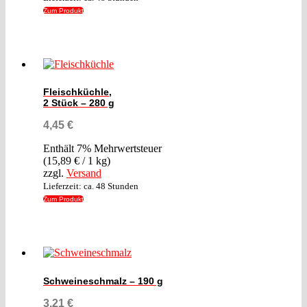
Zum Produkt
Fleischküchle,
2 Stück – 280 g
4,45
€
Enthält 7% Mehrwertsteuer
(
15,89
€
/ 1 kg)
zzgl.
Versand
Lieferzeit: ca. 48 Stunden
Zum Produkt
Schweineschmalz – 190 g
3,21
€