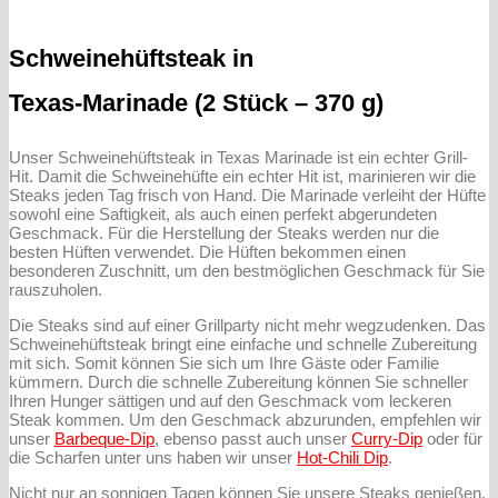
Schweinehüftsteak in
Texas-Marinade (2 Stück – 370 g)
Unser Schweinehüftsteak in Texas Marinade ist ein echter Grill-
Hit. Damit die Schweinehüfte ein echter Hit ist, marinieren wir die
Steaks jeden Tag frisch von Hand. Die Marinade verleiht der Hüfte
sowohl eine Saftigkeit, als auch einen perfekt abgerundeten
Geschmack. Für die Herstellung der Steaks werden nur die
besten Hüften verwendet. Die Hüften bekommen einen
besonderen Zuschnitt, um den bestmöglichen Geschmack für Sie
rauszuholen.
Die Steaks sind auf einer Grillparty nicht mehr wegzudenken. Das
Schweinehüftsteak bringt eine einfache und schnelle Zubereitung
mit sich. Somit können Sie sich um Ihre Gäste oder Familie
kümmern. Durch die schnelle Zubereitung können Sie schneller
Ihren Hunger sättigen und auf den Geschmack vom leckeren
Steak kommen. Um den Geschmack abzurunden, empfehlen wir
unser
Barbeque-Dip
, ebenso passt auch unser
Curry-Dip
oder für
die Scharfen unter uns haben wir unser
Hot-Chili Dip
.
Nicht nur an sonnigen Tagen können Sie unsere Steaks genießen.