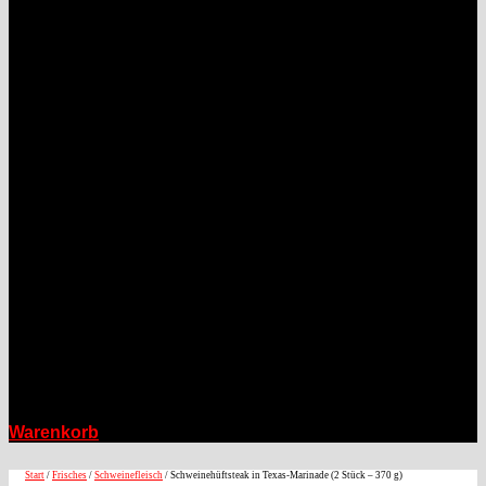
Warenkorb
Start
/
Frisches
/
Schweinefleisch
/ Schweinehüftsteak in Texas-Marinade (2 Stück – 370 g)