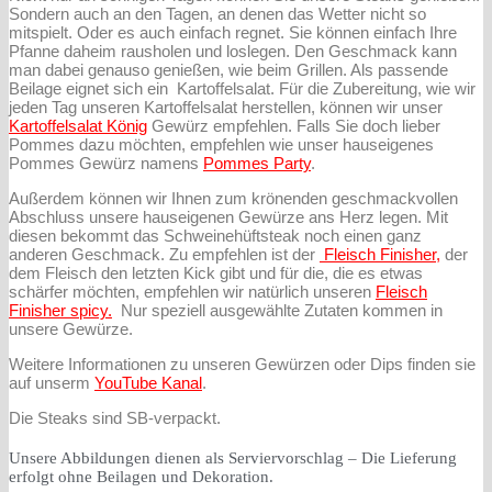
Sondern auch an den Tagen, an denen das Wetter nicht so
mitspielt. Oder es auch einfach regnet. Sie können einfach Ihre
Pfanne daheim rausholen und loslegen. Den Geschmack kann
man dabei genauso genießen, wie beim Grillen. Als passende
Beilage eignet sich ein Kartoffelsalat. Für die Zubereitung, wie wir
jeden Tag unseren Kartoffelsalat herstellen, können wir unser
Kartoffelsalat König
Gewürz empfehlen. Falls Sie doch lieber
Pommes dazu möchten, empfehlen wie unser hauseigenes
Pommes Gewürz namens
Pommes Party
.
Außerdem können wir Ihnen zum krönenden geschmackvollen
Abschluss unsere hauseigenen Gewürze ans Herz legen. Mit
diesen bekommt das Schweinehüftsteak noch einen ganz
anderen Geschmack. Zu empfehlen ist der
Fleisch Finisher,
der
dem Fleisch den letzten Kick gibt und für die, die es etwas
schärfer möchten, empfehlen wir natürlich unseren
Fleisch
Finisher spicy.
Nur speziell ausgewählte Zutaten kommen in
unsere Gewürze.
Weitere Informationen zu unseren Gewürzen oder Dips finden sie
auf unserm
YouTube Kanal
.
Die Steaks sind SB-verpackt.
Unsere Abbildungen dienen als Serviervorschlag – Die Lieferung
erfolgt ohne Beilagen und Dekoration.