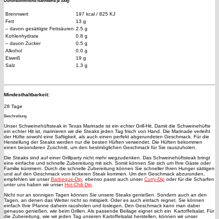
Durchschnittliche Nährwerte je 100g:
Brennwert
197 kcal / 825 KJ
Fett
13 g
– davon gesättigte Fettsäuren
2.5 g
Kohlenhydrate
0.8 g
– davon Zucker
0.5 g
Alkohol
0.0 g
Eiweiß
19 g
Salz
1.3 g
Mindesthaltbarkeit:
28 Tage
Beschreibung
Unser Schweinehüftsteak in Texas Marinade ist ein echter Grill-Hit. Damit die Schweinehüfte
ein echter Hit ist, marinieren wir die Steaks jeden Tag frisch von Hand. Die Marinade verleiht
der Hüfte sowohl eine Saftigkeit, als auch einen perfekt abgerundeten Geschmack. Für die
Herstellung der Steaks werden nur die besten Hüften verwendet. Die Hüften bekommen
einen besonderen Zuschnitt, um den bestmöglichen Geschmack für Sie rauszuholen.
Die Steaks sind auf einer Grillparty nicht mehr wegzudenken. Das Schweinehüftsteak bringt
eine einfache und schnelle Zubereitung mit sich. Somit können Sie sich um Ihre Gäste oder
Familie kümmern. Durch die schnelle Zubereitung können Sie schneller Ihren Hunger sättigen
und auf den Geschmack vom leckeren Steak kommen. Um den Geschmack abzurunden,
empfehlen wir unser
Barbeque-Dip
, ebenso passt auch unser
Curry-Dip
oder für die Scharfen
unter uns haben wir unser
Hot-Chili Dip
.
Nicht nur an sonnigen Tagen können Sie unsere Steaks genießen. Sondern auch an den
Tagen, an denen das Wetter nicht so mitspielt. Oder es auch einfach regnet. Sie können
einfach Ihre Pfanne daheim rausholen und loslegen. Den Geschmack kann man dabei
genauso genießen, wie beim Grillen. Als passende Beilage eignet sich ein Kartoffelsalat. Für
die Zubereitung, wie wir jeden Tag unseren Kartoffelsalat herstellen, können wir unser