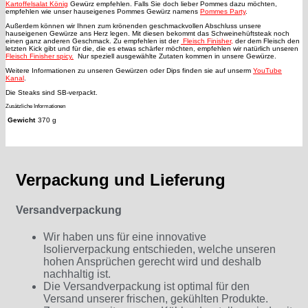
Kartoffelsalat König
Gewürz empfehlen. Falls Sie doch lieber Pommes dazu möchten,
empfehlen wie unser hauseigenes Pommes Gewürz namens
Pommes Party
.
Außerdem können wir Ihnen zum krönenden geschmackvollen Abschluss unsere
hauseigenen Gewürze ans Herz legen. Mit diesen bekommt das Schweinehüftsteak noch
einen ganz anderen Geschmack. Zu empfehlen ist der
Fleisch Finisher,
der dem Fleisch den
letzten Kick gibt und für die, die es etwas schärfer möchten, empfehlen wir natürlich unseren
Fleisch Finisher spicy.
Nur speziell ausgewählte Zutaten kommen in unsere Gewürze.
Weitere Informationen zu unseren Gewürzen oder Dips finden sie auf unserm
YouTube
Kanal
.
Die Steaks sind SB-verpackt.
Zusätzliche Informationen
Gewicht
370 g
Verpackung und Lieferung
Versandverpackung
Wir haben uns für eine innovative
Isolierverpackung entschieden, welche unseren
hohen Ansprüchen gerecht wird und deshalb
nachhaltig ist.
Die Versandverpackung ist optimal für den
Versand unserer frischen, gekühlten Produkte.