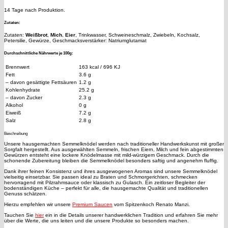
14 Tage nach Produktion.
Zutaten:
Zutaten:
Weißbrot
,
Mich
,
Eier
, Trinkwasser, Schweineschmalz, Zwiebeln, Kochsalz,
Petersilie, Gewürze, Geschmacksverstärker: Natriumglutamat
Durchschnittliche Nährwerte je 100g:
Brennwert
163 kcal / 696 KJ
Fett
3.6 g
– davon gesättigte Fettsäuren
1.2 g
Kohlenhydrate
25.2 g
– davon Zucker
2.3 g
Alkohol
0 g
Eiweiß
7.2 g
Salz
2.8 g
Beschreibung
Unsere hausgemachten Semmelknödel werden nach traditioneller Handwerkskunst mit großer
Sorgfalt hergestellt. Aus ausgewählten Semmeln, frischen Eiern, Milch und fein abgestimmten
Gewürzen entsteht eine lockere Knödelmasse mit mild-würzigem Geschmack. Durch die
schonende Zubereitung bleiben die Semmelknödel besonders saftig und angenehm fluffig.
Dank ihrer feinen Konsistenz und ihres ausgewogenen Aromas sind unsere Semmelknödel
vielseitig einsetzbar. Sie passen ideal zu Braten und Schmorgerichten, schmecken
hervorragend mit Pilzrahmsauce oder klassisch zu Gulasch. Ein zeitloser Begleiter der
bodenständigen Küche – perfekt für alle, die hausgemachte Qualität und traditionellen
Genuss schätzen.
Hierzu empfehlen wir unsere
Premium Saucen
vom Spitzenkoch Renato Manzi.
Tauchen Sie
hier
ein in die Details unserer handwerklichen Tradition und erfahren Sie mehr
über die Werte, die uns leiten und die unsere Produkte so besonders machen.