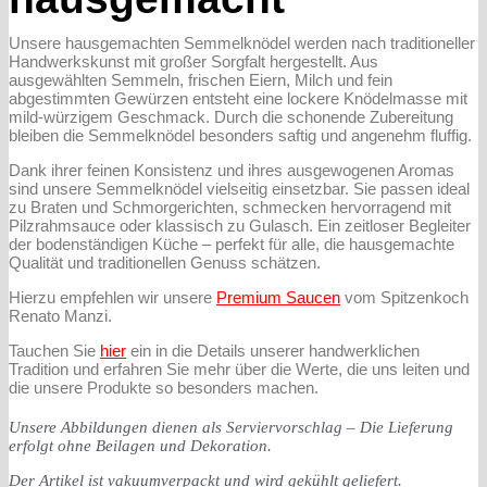
Unsere hausgemachten Semmelknödel werden nach traditioneller
Handwerkskunst mit großer Sorgfalt hergestellt. Aus
ausgewählten Semmeln, frischen Eiern, Milch und fein
abgestimmten Gewürzen entsteht eine lockere Knödelmasse mit
mild-würzigem Geschmack. Durch die schonende Zubereitung
bleiben die Semmelknödel besonders saftig und angenehm fluffig.
Dank ihrer feinen Konsistenz und ihres ausgewogenen Aromas
sind unsere Semmelknödel vielseitig einsetzbar. Sie passen ideal
zu Braten und Schmorgerichten, schmecken hervorragend mit
Pilzrahmsauce oder klassisch zu Gulasch. Ein zeitloser Begleiter
der bodenständigen Küche – perfekt für alle, die hausgemachte
Qualität und traditionellen Genuss schätzen.
Hierzu empfehlen wir unsere
Premium Saucen
vom Spitzenkoch
Renato Manzi.
Tauchen Sie
hier
ein in die Details unserer handwerklichen
Tradition und erfahren Sie mehr über die Werte, die uns leiten und
die unsere Produkte so besonders machen.
Unsere Abbildungen dienen als Serviervorschlag – Die Lieferung
erfolgt ohne Beilagen und Dekoration.
Der Artikel ist vakuumverpackt und wird gekühlt geliefert.