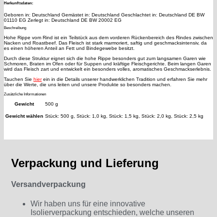
Herkunftsdaten:
Geboren in: Deutschland Gemästet in: Deutschland Geschlachtet in: Deutschland DE BW
01110 EG Zerlegt in: Deutschland DE BW 20002 EG
Beschreibung
Hohe Rippe vom Rind ist ein Teilstück aus dem vorderen Rückenbereich des Rindes zwischen
Nacken und Roastbeef. Das Fleisch ist stark marmoriert, saftig und geschmacksintensiv, da
es einen höheren Anteil an Fett und Bindegewebe besitzt.
Durch diese Struktur eignet sich die hohe Rippe besonders gut zum langsamen Garen wie
Schmoren, Braten im Ofen oder für Suppen und kräftige Fleischgerichte. Beim langen Garen
wird das Fleisch zart und entwickelt ein besonders volles, aromatisches Geschmackserlebnis.
Tauchen Sie
hier
ein in die Details unserer handwerklichen Tradition und erfahren Sie mehr
über die Werte, die uns leiten und unsere Produkte so besonders machen.
Zusätzliche Informationen
Gewicht
500 g
Gewicht wählen
Stück: 500 g, Stück: 1,0 kg, Stück: 1,5 kg, Stück: 2,0 kg, Stück: 2,5 kg
Verpackung und Lieferung
Versandverpackung
Wir haben uns für eine innovative
Isolierverpackung entschieden, welche unseren