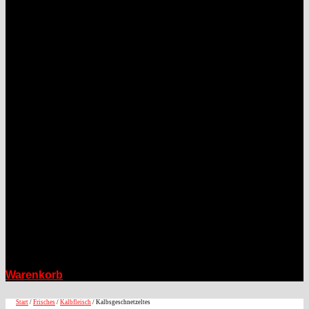
Warenkorb
Start
/
Frisches
/
Kalbfleisch
/ Kalbsgeschnetzeltes