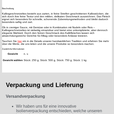
Beschreibung
Kalbsgeschnetzeltes besteht aus zarten, in feine Streifen geschnittenen Kalbsstücken, die
sich durch ihre feine Textur und den milden, delikaten Geschmack auszeichnen. Das Fleisch
eignet sich besonders für schnelle, schonende Zubereitungsmethoden und bleibt dadurch
besonders saftig und zart.
Ob in cremiger Sauce, mit Gemüse oder in Kombination mit Nudeln oder Reis –
Kalbsgeschnetzeltes ist vielseitig einsetzbar und bietet eine unkomplizierte, aber dennoch
elegante Mahlzeit. Durch den feinen Geschmack des Kalbfleisches lassen sich
abwechslungsreiche Gerichte für Alltag oder besondere Anlässe kreieren.
Tauchen Sie
hier
ein in die Details unserer handwerklichen Tradition und erfahren Sie mehr
über die Werte, die uns leiten und die unsere Produkte so besonders machen.
Zusätzliche Informationen
Gewicht
n. v.
Gewicht wählen
Stück: 250 g, Stück: 500 g, Stück: 750 g, Stück: 1 kg
Verpackung und Lieferung
Versandverpackung
Wir haben uns für eine innovative
Isolierverpackung entschieden, welche unseren