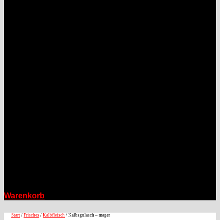
Warenkorb
Start
/
Frisches
/
Kalbfleisch
/ Kalbsgulasch – mager