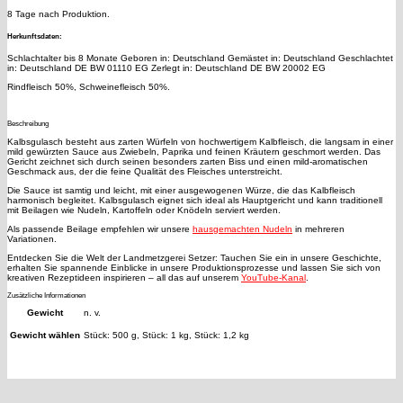
8 Tage nach Produktion.
Herkunftsdaten:
Schlachtalter bis 8 Monate Geboren in: Deutschland Gemästet in: Deutschland Geschlachtet
in: Deutschland DE BW 01110 EG Zerlegt in: Deutschland DE BW 20002 EG
Rindfleisch 50%, Schweinefleisch 50%.
Beschreibung
Kalbsgulasch besteht aus zarten Würfeln von hochwertigem Kalbfleisch, die langsam in einer
mild gewürzten Sauce aus Zwiebeln, Paprika und feinen Kräutern geschmort werden. Das
Gericht zeichnet sich durch seinen besonders zarten Biss und einen mild-aromatischen
Geschmack aus, der die feine Qualität des Fleisches unterstreicht.
Die Sauce ist samtig und leicht, mit einer ausgewogenen Würze, die das Kalbfleisch
harmonisch begleitet. Kalbsgulasch eignet sich ideal als Hauptgericht und kann traditionell
mit Beilagen wie Nudeln, Kartoffeln oder Knödeln serviert werden.
Als passende Beilage empfehlen wir unsere
hausgemachten Nudeln
in mehreren
Variationen.
Entdecken Sie die Welt der Landmetzgerei Setzer: Tauchen Sie ein in unsere Geschichte,
erhalten Sie spannende Einblicke in unsere Produktionsprozesse und lassen Sie sich von
kreativen Rezeptideen inspirieren – all das auf unserem
YouTube-Kanal
.
Zusätzliche Informationen
Gewicht
n. v.
Gewicht wählen
Stück: 500 g, Stück: 1 kg, Stück: 1,2 kg