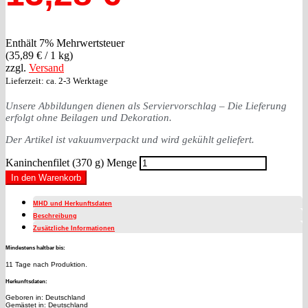
Enthält 7% Mehrwertsteuer
(
35,89
€
/ 1 kg)
zzgl.
Versand
Lieferzeit: ca. 2-3 Werktage
Unsere Abbildungen dienen als Serviervorschlag – Die Lieferung
erfolgt ohne Beilagen und Dekoration.
Der Artikel ist vakuumverpackt und wird gekühlt geliefert.
Kaninchenfilet (370 g) Menge
In den Warenkorb
MHD und Herkunftsdaten
Beschreibung
Zusätzliche Informationen
Mindestens haltbar bis:
11 Tage nach Produktion.
Herkunftsdaten:
Geboren in: Deutschland
Gemästet in: Deutschland