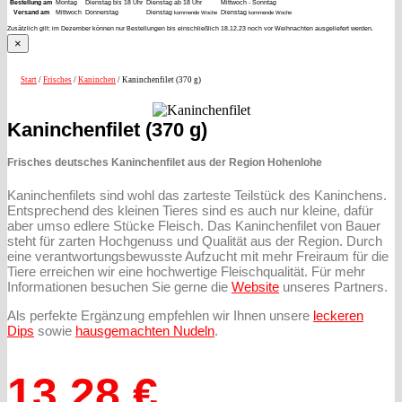
Bestellung am
Montag
Dienstag bis 18 Uhr
Dienstag ab 18 Uhr
Mittwoch - Sonntag
Versand am
Mittwoch
Donnerstag
Dienstag
Dienstag
kommende Woche
kommende Woche
Zusätzlich gilt: im Dezember können nur Bestellungen bis einschließlich 18.12.23 noch vor Weihnachten ausgeliefert werden.
×
Start
/
Frisches
/
Kaninchen
/ Kaninchenfilet (370 g)
Kaninchenfilet (370 g)
Frisches deutsches Kaninchenfilet aus der Region Hohenlohe
Kaninchenfilets sind wohl das zarteste Teilstück des Kaninchens.
Entsprechend des kleinen Tieres sind es auch nur kleine, dafür
aber umso edlere Stücke Fleisch. Das Kaninchenfilet von Bauer
steht für zarten Hochgenuss und Qualität aus der Region. Durch
eine verantwortungsbewusste Aufzucht mit mehr Freiraum für die
Tiere erreichen wir eine hochwertige Fleischqualität. Für mehr
Informationen besuchen Sie gerne die
Website
unseres Partners.
Als perfekte Ergänzung empfehlen wir Ihnen unsere
leckeren
Dips
sowie
hausgemachten Nudeln
.
13,28
€