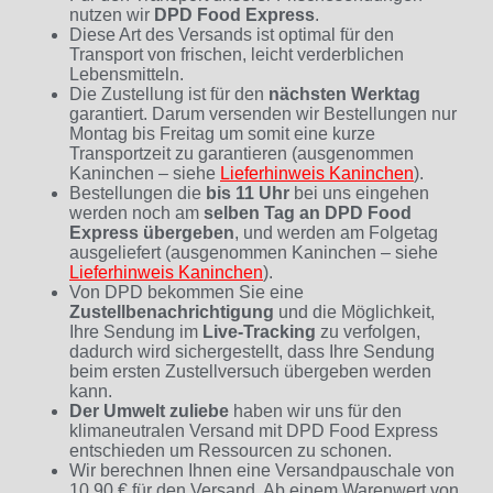
nutzen wir
DPD Food Express
.
Diese Art des Versands ist optimal für den
Transport von frischen, leicht verderblichen
Lebensmitteln.
Die Zustellung ist für den
nächsten Werktag
garantiert. Darum versenden wir Bestellungen nur
Montag bis Freitag um somit eine kurze
Transportzeit zu garantieren (ausgenommen
Kaninchen – siehe
Lieferhinweis Kaninchen
).
Bestellungen die
bis 11 Uhr
bei uns eingehen
werden noch am
selben Tag an DPD Food
Express übergeben
, und werden am Folgetag
ausgeliefert (ausgenommen Kaninchen – siehe
Lieferhinweis Kaninchen
).
Von DPD bekommen Sie eine
Zustellbenachrichtigung
und die Möglichkeit,
Ihre Sendung im
Live-Tracking
zu verfolgen,
dadurch wird sichergestellt, dass Ihre Sendung
beim ersten Zustellversuch übergeben werden
kann.
Der Umwelt zuliebe
haben wir uns für den
klimaneutralen Versand mit DPD Food Express
entschieden um Ressourcen zu schonen.
Wir berechnen Ihnen eine Versandpauschale von
10,90 € für den Versand. Ab einem Warenwert von