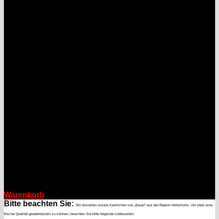
Warenkorb
Bitte beachten Sie:
Wir beziehen unsere Kaninchen von „Bauer“ aus der Region Hohenlohe. Um stets eine
frische Qualität gewährleisten zu können, beachten Sie bitte folgende Lieferzeiten: