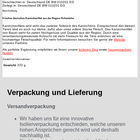
Geschlachtet in: Deutschland DE BW 010201 EG
Zerlegt in: Deutschland DE BW 010201 EG
Beschreibung
Frisches deutsches Kaninchenfilet aus der Region Hohenlohe
Kaninchenfilets sind wohl das zarteste Teilstück des Kaninchens. Entsprechend des kleinen
Tieres sind es auch nur kleine, dafür aber umso edlere Stücke Fleisch. Das Kaninchenfilet
von Bauer steht für zarten Hochgenuss und Qualität aus der Region. Durch eine
verantwortungsbewusste Aufzucht mit mehr Freiraum für die Tiere erreichen wir eine
hochwertige Fleischqualität. Für mehr Informationen besuchen Sie gerne die
Website
unseres Partners.
Als perfekte Ergänzung empfehlen wir Ihnen unsere
leckeren Dips
sowie
hausgemachten
Nudeln
.
Zusätzliche Informationen
Gewicht
370 g
Verpackung und Lieferung
Versandverpackung
Wir haben uns für eine innovative
Isolierverpackung entschieden, welche unseren
hohen Ansprüchen gerecht wird und deshalb
nachhaltig ist.