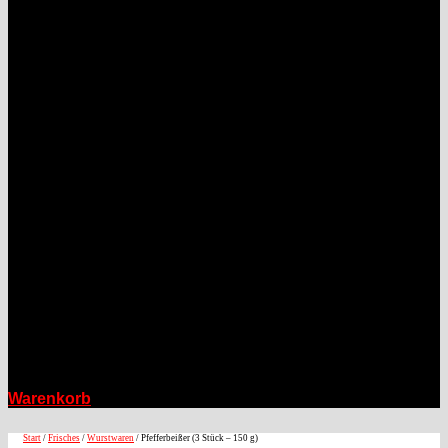
Warenkorb
Start
/
Frisches
/
Wurstwaren
/ Pfefferbeißer (3 Stück – 150 g)