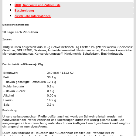
MHD, Nährwerte und Zutatenliste
Beschreibung
Zusätzliche Informationen
Mindestens haltbar bis:
28 Tage nach Produktion.
Zutaten:
100g wurden hergestellt aus 112g Schweinefleisch, 1g Pfeffer 1% (Pfeffer weiss), Speisesalz,
Gewürze,
SELLERIE
, Dextrose, Antioxidationsmittel: Natriumascorbat, Geschmacksverstärker:
Mononatriumglutamat, Konservierungsstoff: Natriumnitrit, Schafsdarm, Buchholzrauch.
Durchschnittliche Nährwerte je 100g:
Brennwert
340 kcal / 1413 KJ
Fett
30.1 g
– davon gesättigte Fettsäuren
12.1 g
Kohlenhydrate
0.8 g
– davon Zucker
0.6 g
Alkohol
0.00 g
Eiweiß
16.9 g
Salz
3.6 g
Beschreibung
Unsere selbstgemachten Pfefferbeißer aus hochwertigem Schweinefleisch werden mit
handverlesenem Pfeffer verfeinert und überzeugen durch ihre würzig-pikante Note. Die
ausgewogene Gewürzmischung unterstreicht den kräftigen Fleischgeschmack und sorgt für
ein angenehm intensives Aroma.
Durch das traditionelle Räuchern über Buchenholz erhalten die Pfefferbeißer ihr