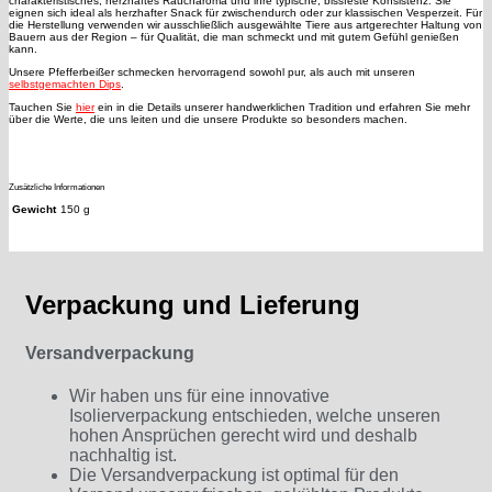
charakteristisches, herzhaftes Raucharoma und ihre typische, bissfeste Konsistenz. Sie
eignen sich ideal als herzhafter Snack für zwischendurch oder zur klassischen Vesperzeit. Für
die Herstellung verwenden wir ausschließlich ausgewählte Tiere aus artgerechter Haltung von
Bauern aus der Region – für Qualität, die man schmeckt und mit gutem Gefühl genießen
kann.
Unsere Pfefferbeißer schmecken hervorragend sowohl pur, als auch mit unseren
selbstgemachten Dips
.
Tauchen Sie
hier
ein in die Details unserer handwerklichen Tradition und erfahren Sie mehr
über die Werte, die uns leiten und die unsere Produkte so besonders machen.
Zusätzliche Informationen
Gewicht
150 g
Verpackung und Lieferung
Versandverpackung
Wir haben uns für eine innovative
Isolierverpackung entschieden, welche unseren
hohen Ansprüchen gerecht wird und deshalb
nachhaltig ist.
Die Versandverpackung ist optimal für den