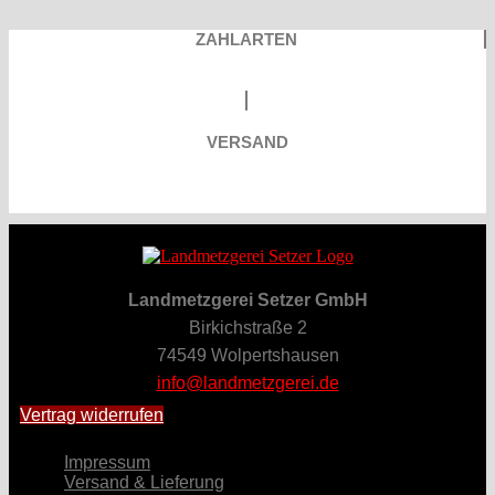
ZAHLARTEN
VERSAND
Landmetzgerei Setzer GmbH
Birkichstraße 2
74549 Wolpertshausen
info@landmetzgerei.de
Vertrag widerrufen
Impressum
Versand & Lieferung