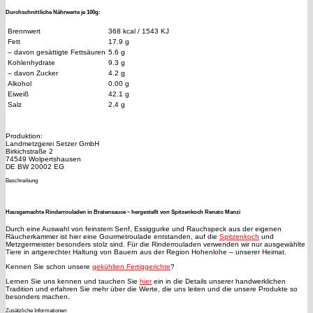
Durchschnittliche Nährwerte je 100g:
Brennwert
368 kcal / 1543 KJ
Fett
17.9 g
– davon gesättigte Fettsäuren
5.6 g
Kohlenhydrate
9.3 g
– davon Zucker
4.2 g
Alkohol
0.00 g
Eiweiß
42.1 g
Salz
2.4 g
Produktion:
Landmetzgerei Setzer GmbH
Birkichstraße 2
74549 Wolpertshausen
DE BW 20002 EG
Beschreibung
Hausgemachte Rinderrouladen in Bratensauce – hergestellt von Spitzenkoch Renato Manzi
Durch eine Auswahl von feinstem Senf, Essiggurke und Rauchspeck aus der eigenen
Räucherkammer ist hier eine Gourmetroulade entstanden, auf die
Spitzenkoch
und
Metzgermeister besonders stolz sind. Für die Rinderrouladen verwenden wir nur ausgewählte
Tiere in artgerechter Haltung von Bauern aus der Region Hohenlohe – unserer Heimat.
Kennen Sie schon unsere
gekühlten Fertiggerichte
?
Lernen Sie uns kennen und tauchen Sie
hier
ein in die Details unserer handwerklichen
Tradition und erfahren Sie mehr über die Werte, die uns leiten und die unsere Produkte so
besonders machen.
Zusätzliche Informationen