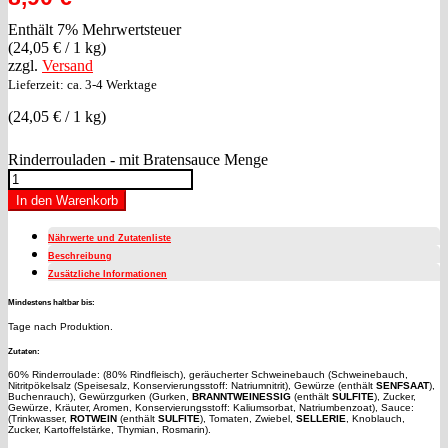
Enthält 7% Mehrwertsteuer
(
24,05
€
/ 1 kg)
zzgl.
Versand
Lieferzeit: ca. 3-4 Werktage
(
24,05
€
/ 1 kg)
Rinderrouladen - mit Bratensauce Menge
In den Warenkorb
Nährwerte und Zutatenliste
Beschreibung
Zusätzliche Informationen
Mindestens haltbar bis:
Tage nach Produktion.
Zutaten:
60% Rinderroulade: (80% Rindfleisch), geräucherter Schweinebauch (Schweinebauch,
Nitritpökelsalz (Speisesalz, Konservierungsstoff: Natriumnitrit), Gewürze (enthält
SENFSAAT
),
Buchenrauch), Gewürzgurken (Gurken,
BRANNTWEINESSIG
(enthält
SULFITE
), Zucker,
Gewürze, Kräuter, Aromen, Konservierungsstoff: Kaliumsorbat, Natriumbenzoat), Sauce:
(Trinkwasser,
ROTWEIN
(enthält
SULFITE
), Tomaten, Zwiebel,
SELLERIE
, Knoblauch,
Zucker, Kartoffelstärke, Thymian, Rosmarin).