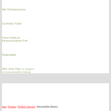
Alte Schweinerasse
Genfreies Futter
Hoher Anteil an
intramuskulärem Fett
Regionalität
30% mehr Platz
im Vergleich
zur konventionellen Haltung
Start
/
Frisches
/
DUROC-Schwein
/ Schweinefilet (Duroc)