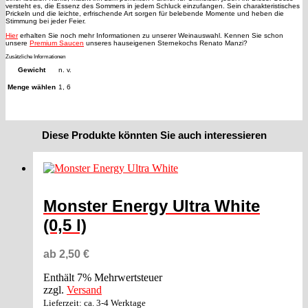
versteht es, die Essenz des Sommers in jedem Schluck einzufangen. Sein charakteristisches
Prickeln und die leichte, erfrischende Art sorgen für belebende Momente und heben die
Stimmung bei jeder Feier.
Hier
erhalten Sie noch mehr Informationen zu unserer Weinauswahl. Kennen Sie schon
unsere
Premium Saucen
unseres hauseigenen Sternekochs Renato Manzi?
Zusätzliche Informationen
Gewicht
n. v.
Menge wählen
1, 6
Diese Produkte könnten Sie auch interessieren
Monster Energy Ultra White
(0,5 l)
ab
2,50
€
Enthält 7% Mehrwertsteuer
zzgl.
Versand
Lieferzeit: ca. 3-4 Werktage