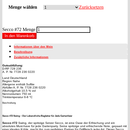
Menge wählen
Zurücksetzen
Secco #72 Menge
In den Warenkorb
Informationen über den Wein
Beschreibung
Zusätzliche Informationen
Gutsabfüllung:
D-RP 728 236
A. P. Nr. 7728 236 0220
Land Deutschland
Region Nahe
Allergene enthält Sulfite
Abfüller A. P. Nr. 7728 236 0220
Alkoholgehalt 10,5 % vol
Nennvolumen 750 ml
Trinktemperatur 6-8 °C
Beschreibung
Secco #72 Swing – Der Lebensfrohe Begleiter für Jede Gartenfeier
Secco #72
Swing, der spritzige Setzer Secco, ist eine Oase der Erfrischung und ein
absolutes Must-have für jede Gartenparty. Seine spritzige und erfrischende Note, gepaart mit
einer idealen Kühle, macht ihn zum perfekten Partner für Grillfleisch jeder Art. Dieser Secco