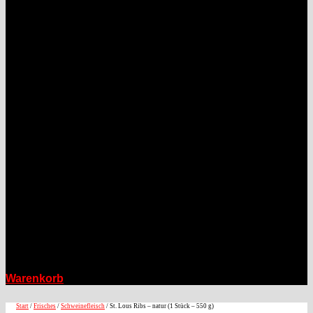
Warenkorb
Start
/
Frisches
/
Schweinefleisch
/ St. Lous Ribs – natur (1 Stück – 550 g)