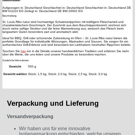
Herkunftsdaten:
Aufgezogen in: Deutschland Geschlachtet in: Deutschland Geschlachtet in: Deutschland DE
BW 011110 EG Zerlegt in: Deutschland DE BW 20002 EG
Beschreibung
St. Louis Ribs natur sind hochwertige Schweinerippchen mit kräftigem Fleischanteil und
charakteristischem Geschmack. Der Zuschnitt aus dem Bauchrippenbereich zeichnet sich
durch seine saftige Struktur und die feine Marmorierung aus, wodurch das Fleisch beim
langsamen Garen besonders zart und aromatisch wird.
Ideal für BBQ, Grill oder schonende Zubereitung im Ofen – St. Louis Ribs natur bieten die
perfekte Grundlage für individuelle Würzungen, Marinaden und Saucen. Sie sorgen für ein
authentisches Grill-Erlebnis und sind besonders bei Liebhabern herzhafter Rippchen beliebt.
Tauchen Sie
hier
ein in die Details unserer handwerklichen Tradition und erfahren Sie mehr
über die Werte, die uns leiten und unsere Produkte so besonders machen.
Zusätzliche Informationen
Gewicht
550 g
Gewicht wählen
Stück: 1,5 kg, Stück: 2,0 kg, Stück: 2,5 kg, Stück: 3,0 kg
Verpackung und Lieferung
Versandverpackung
Wir haben uns für eine innovative
Isolierverpackung entschieden, welche unseren