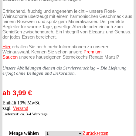
Weinschorle – Rosé:
Fruchtig-frische Eleganz
Erfrischend, fruchtig und angenehm leicht – unsere Rosé-
Weinschorle überzeugt mit einem harmonischen Geschmack aus
feinem Roséwein und spritzigem Mineralwasser. Der perfekte
Begleiter für warme Tage, gesellige Abende oder einfach zum
Genießen zwischendurch. Ein Inbegriff von Eleganz und Genuss,
der jedes Essen bereichert.
Hier
erhalten Sie noch mehr Informationen zu unserer
Weinauswahl. Kennen Sie schon unsere
Premium
Saucen
unseres hauseigenen Sternekochs Renato Manzi?
Unsere Abbildungen dienen als Serviervorschlag – Die Lieferung
erfolgt ohne Beilagen und Dekoration.
ab
3,99
€
Enthält 19% MwSt.
zzgl.
Versand
Lieferzeit: ca. 3-4 Werktage
Menge wählen
Zurücksetzen