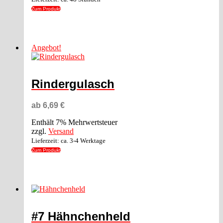
Zum Produkt
Angebot!
Rindergulasch
ab
6,69
€
Enthält 7% Mehrwertsteuer
zzgl.
Versand
Lieferzeit: ca. 3-4 Werktage
Zum Produkt
Dieses
Produkt
weist
mehrere
Varianten
#7 Hähnchenheld
auf.