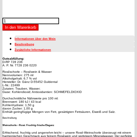
Weinschorle
-
In den Warenkorb
Rosé
Menge
Informationen über den Wein
Beschreibung
Zusätzliche Informationen
Gutsabfüllung:
D-RP 728 236
A. P. Nr. 7728 236 0220
Roséschorle – Roséwein & Wasser
Nennvolumen: 275 ml
Alkoholgehalt: 6,7 % vol
Hersteller: Dr. Gänz D-55452 Guldental
L-Nr.: 22499
Zutaten: Trauben, Wasser;
Gase: Kohlendioxid; Antioxidantien: SCHWEFELDIOXID
Durchschnittliche Nährwerte pro 100 ml:
Brennwert: 180 kJ / 43 kcal
Kohlenhydrate: 1,50 g
davon Zucker: 1,00 g
Enthält geringfügige Mengen von Fett, gesättigten Fettsäuren, Eiweiß und Salz.
Beschreibung
Weinschorle – Rosé:
Fruchtig-frische Eleganz
Erfrischend, fruchtig und angenehm leicht – unsere Rosé-Weinschorle überzeugt mit einem
harmonischen Geschmack aus feinem Roséwein und spritzigem Mineralwasser. Der perfekte