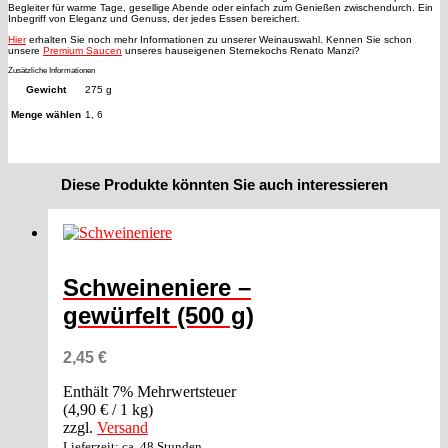
Begleiter für warme Tage, gesellige Abende oder einfach zum Genießen zwischendurch. Ein
Inbegriff von Eleganz und Genuss, der jedes Essen bereichert.
Hier
erhalten Sie noch mehr Informationen zu unserer Weinauswahl. Kennen Sie schon
unsere
Premium Saucen
unseres hauseigenen Sternekochs Renato Manzi?
Zusätzliche Informationen
Gewicht
275 g
Menge wählen
1, 6
Diese Produkte könnten Sie auch interessieren
Schweineniere –
gewürfelt (500 g)
2,45
€
Enthält 7% Mehrwertsteuer
(
4,90
€
/ 1 kg)
zzgl.
Versand
Lieferzeit: ca. 48 Stunden