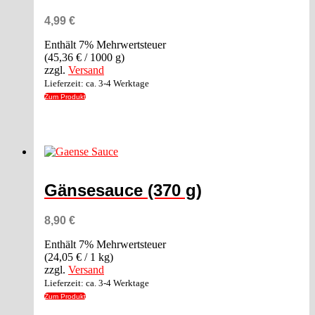
Die
Optionen
4,99
€
können
auf
Enthält 7% Mehrwertsteuer
der
(
45,36
€
/ 1000 g)
Produktseite
zzgl.
Versand
gewählt
Lieferzeit: ca. 3-4 Werktage
werden
Zum Produkt
Gänsesauce (370 g)
8,90
€
Enthält 7% Mehrwertsteuer
(
24,05
€
/ 1 kg)
zzgl.
Versand
Lieferzeit: ca. 3-4 Werktage
Zum Produkt