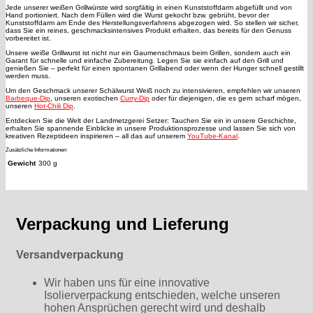
Jede unserer weißen Grillwürste wird sorgfältig in einen Kunststoffdarm abgefüllt und von
Hand portioniert. Nach dem Füllen wird die Wurst gekocht bzw. gebrüht, bevor der
Kunststoffdarm am Ende des Herstellungsverfahrens abgezogen wird. So stellen wir sicher,
dass Sie ein reines, geschmacksintensives Produkt erhalten, das bereits für den Genuss
vorbereitet ist.
Unsere weiße Grillwurst ist nicht nur ein Gaumenschmaus beim Grillen, sondern auch ein
Garant für schnelle und einfache Zubereitung. Legen Sie sie einfach auf den Grill und
genießen Sie – perfekt für einen spontanen Grillabend oder wenn der Hunger schnell gestillt
werden muss.
Um den Geschmack unserer Schälwurst Weiß noch zu intensivieren, empfehlen wir unseren
Barbeque-Dip
, unseren exotischen
Curry-Dip
oder für diejenigen, die es gern scharf mögen,
unseren
Hot-Chili Dip
.
Entdecken Sie die Welt der Landmetzgerei Setzer: Tauchen Sie ein in unsere Geschichte,
erhalten Sie spannende Einblicke in unsere Produktionsprozesse und lassen Sie sich von
kreativen Rezeptideen inspirieren – all das auf unserem
YouTube-Kanal
.
Zusätzliche Informationen
Gewicht
300 g
Verpackung und Lieferung
Versandverpackung
Wir haben uns für eine innovative
Isolierverpackung entschieden, welche unseren
hohen Ansprüchen gerecht wird und deshalb