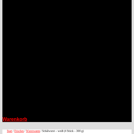
Warenkorb
Start
/
Frisches
/
Wurstwaren
/ Schälwurst – weiß (4 Stück – 300 g)