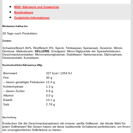
MHD, Nährwerte und Zutatenliste
Beschreibung
Zusätzliche Informationen
Mindestens haltbar bis:
28 Tage nach Produktion.
Zutaten:
Schweinefleisch 84%, Rindfleisch 6%, Speck, Trinkwasser, Speisesalz, Gewürze, Würze,
Dextrose, Maltodextrin,
SELLERIE
, Emulgator: Mono-Diglyceride der Speisefettsäuren,
Geschmacksverstärker: Mononatriumglutamat, Stabilisator: Natriumacetat, Diphosphate,
Gewürzextrakt, Kunstdarm.
Durchschnittliche Nährwerte je 100g:
Brennwert
327 kcal / 1354 KJ
Fett
30 g
– davon gesättigte Fettsäuren
12.4 g
Kohlenhydrate
1.3 g
– davon Zucker
0.9 g
Alkohol
0.0 g
Eiweiß
13.1 g
Salz
2.78 g
Beschreibung
Entdecken Sie die Geschmacksexplosion mit unserer ‚weiße Grillwurst‘, die ideale Wahl für
jeden Grillmeister! Bei Setzer haben wir diese traditionelle Schälwurst perfektioniert, um Ihnen
ein unvergleichliches Grillerlebnis zu bieten.