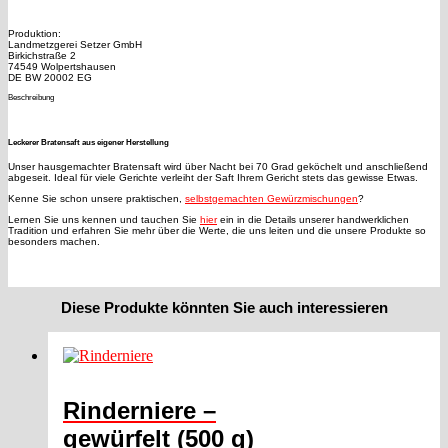
Produktion:
Landmetzgerei Setzer GmbH
Birkichstraße 2
74549 Wolpertshausen
DE BW 20002 EG
Beschreibung
Leckerer Bratensaft aus eigener Herstellung
Unser hausgemachter Bratensaft wird über Nacht bei 70 Grad geköchelt und anschließend
abgeseit. Ideal für viele Gerichte verleiht der Saft Ihrem Gericht stets das gewisse Etwas.
Kenne Sie schon unsere praktischen,
selbstgemachten Gewürzmischungen
?
Lernen Sie uns kennen und tauchen Sie
hier
ein in die Details unserer handwerklichen
Tradition und erfahren Sie mehr über die Werte, die uns leiten und die unsere Produkte so
besonders machen.
Diese Produkte könnten Sie auch interessieren
Rinderniere –
gewürfelt (500 g)