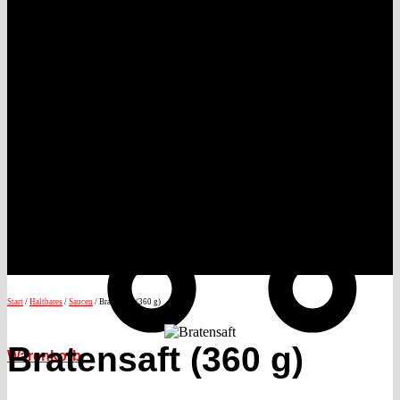
Start
/
Haltbares
/
Saucen
/ Bratensaft (360 g)
Bratensaft (360 g)
Warenkorb