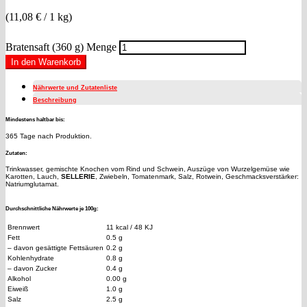
(
11,08
€
/ 1 kg)
Bratensaft (360 g) Menge
In den Warenkorb
Nährwerte und Zutatenliste
Beschreibung
Mindestens haltbar bis:
365 Tage nach Produktion.
Zutaten:
Trinkwasser, gemischte Knochen vom Rind und Schwein, Auszüge von Wurzelgemüse wie
Karotten, Lauch,
SELLERIE
, Zwiebeln, Tomatenmark, Salz, Rotwein, Geschmacksverstärker:
Natriumglutamat.
Durchschnittliche Nährwerte je 100g:
Brennwert
11 kcal / 48 KJ
Fett
0.5 g
– davon gesättigte Fettsäuren
0.2 g
Kohlenhydrate
0.8 g
– davon Zucker
0.4 g
Alkohol
0.00 g
Eiweiß
1.0 g
Salz
2.5 g