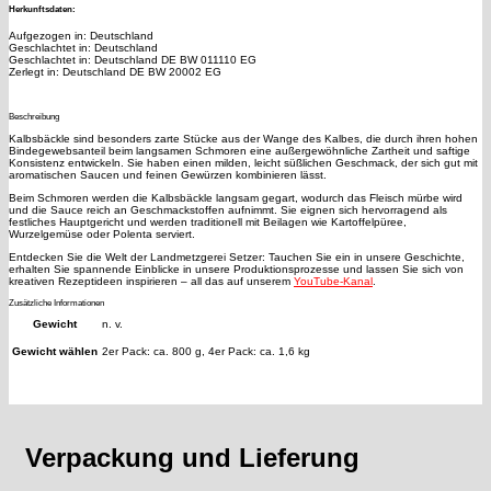
Herkunftsdaten:
Aufgezogen in: Deutschland
Geschlachtet in: Deutschland
Geschlachtet in: Deutschland DE BW 011110 EG
Zerlegt in: Deutschland DE BW 20002 EG
Beschreibung
Kalbsbäckle sind besonders zarte Stücke aus der Wange des Kalbes, die durch ihren hohen
Bindegewebsanteil beim langsamen Schmoren eine außergewöhnliche Zartheit und saftige
Konsistenz entwickeln. Sie haben einen milden, leicht süßlichen Geschmack, der sich gut mit
aromatischen Saucen und feinen Gewürzen kombinieren lässt.
Beim Schmoren werden die Kalbsbäckle langsam gegart, wodurch das Fleisch mürbe wird
und die Sauce reich an Geschmackstoffen aufnimmt. Sie eignen sich hervorragend als
festliches Hauptgericht und werden traditionell mit Beilagen wie Kartoffelpüree,
Wurzelgemüse oder Polenta serviert.
Entdecken Sie die Welt der Landmetzgerei Setzer: Tauchen Sie ein in unsere Geschichte,
erhalten Sie spannende Einblicke in unsere Produktionsprozesse und lassen Sie sich von
kreativen Rezeptideen inspirieren – all das auf unserem
YouTube-Kanal
.
Zusätzliche Informationen
Gewicht
n. v.
Gewicht wählen
2er Pack: ca. 800 g, 4er Pack: ca. 1,6 kg
Verpackung und Lieferung